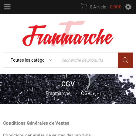
0 Article
-
0,00
€
CGV
Franmarche
›
CGV
Conditions Générales de Ventes
Conditions générales de ventes des produits