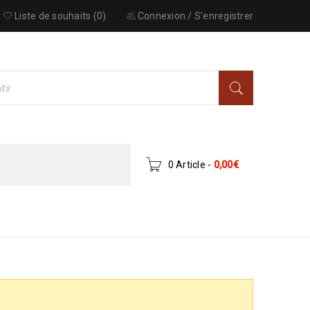
Liste de souhaits (0)
Connexion
/
S'enregistrer
0 Article
-
0,00
€
– DÉCO
›
CANAPÉ
›
CANAPÉ CONVERTIBLE