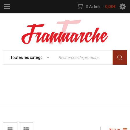
0 Article
-
0,00
€
Accueil
›
TONDEUSES À
MAISON & JARDINAGE
›
GAZON
Tondeuses à gazon
Filtrer