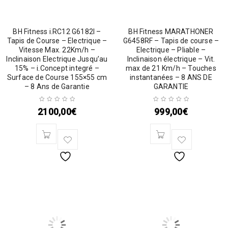
BH Fitness i.RC12 G6182I –
BH Fitness MARATHONER
Tapis de Course – Electrique –
G6458RF – Tapis de course –
Vitesse Max. 22Km/h –
Electrique – Pliable –
Inclinaison Electrique Jusqu’au
Inclinaison électrique – Vit.
15% – i.Concept integré –
max de 21 Km/h – Touches
Surface de Course 155×55 cm
instantanées – 8 ANS DE
– 8 Ans de Garantie
GARANTIE
2100,00
€
999,00
€