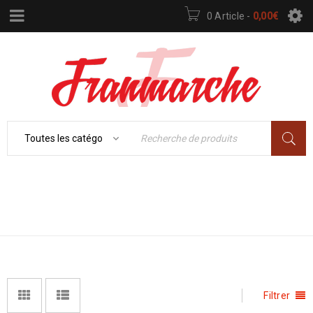
0 Article
-
0,00
€
Accueil
›
SPORT –
SPORT – LOISIRS
LOISIRS
Filtrer