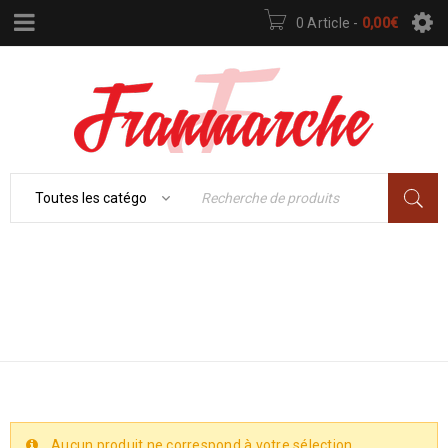
0 Article
-
0,00
€
Accueil
›
HIGH-TECH
›
INFORMATIQUE –
INFORMATIQUE –
TÉLÉPHONIE
TÉLÉPHONIE
Aucun produit ne correspond à votre sélection.