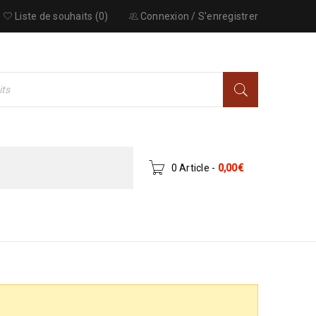
Liste de souhaits (0)
Connexion
/
S'enregistrer
0 Article
-
0,00
€
HIGH-TECH
›
CONSOLE – GAMING
›
XBOX