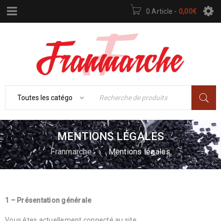
0 Article
-
0,00
€
MENTIONS LÉGALES
Franmarche
›
Mentions légales
1 – Présentation générale
Vous êtes actuellement connecté au site