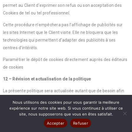
permet au Client d’exprimer son refus ou son acceptation des
Cookies de tel ou tel professionnel.
Cette procédure n’empêchera pas l’affichage de publicités sur
les sites Internet que le Client visite. Elle ne bloquera que les
technologies qui permettent d’adapter des publicités à ses
centres d’intérêts.
Paramétrer le dépôt de cookies directement auprès des éditeurs
de cookies
12 – Révision et actualisation de la politique
La présente politique sera actualisée autant que de besoin afin
de répondre aux exigences de la réglementation applicable à la
Nous utilisons des cookies pour vous garantir la meilleure
protection des Données. Elle sera à minima révisée tous les trois
expérience sur notre site web. Si vous continuez à utiliser ce
(3) ans.
site, nous supposerons que vous en êtes satisfait.
Accepter
Refuser