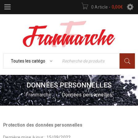
0 Article
-
0,00
€
DONNÉES PERSONNELLES
Franmarche
›
Données personnelles
Protection des données personnelles
Dernière mise à jour : 15/09/2022