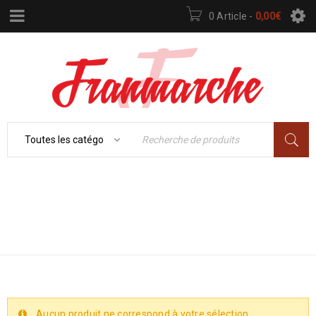
0 Article
-
0,00
€
Accueil
›
RÉFRIGÉRATEUR
ÉLECTROMÉNAGER
›
FROID
›
RÉFRIGÉRATEUR
Aucun produit ne correspond à votre sélection.