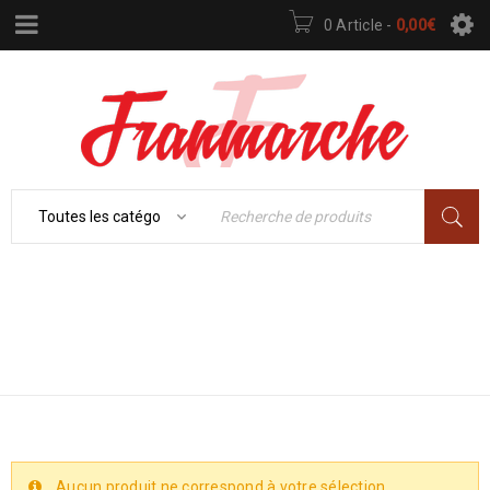
0 Article
-
0,00
€
Accueil
›
FAUTEUIL
MEUBLE – DÉCO
›
CANAPÉ
›
FAUTEUIL
Aucun produit ne correspond à votre sélection.