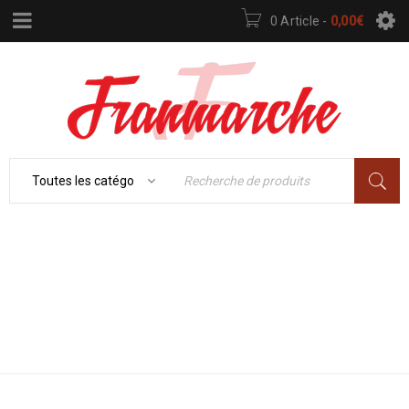
0 Article
-
0,00
€
Accueil
›
ÉLECTROMÉNAGER
›
RÉFRIGÉRATEUR
FROID
›
RÉFRIGÉRATEUR
COMBINÉ
›
RÉFRIGÉRATEUR
COMBINÉ