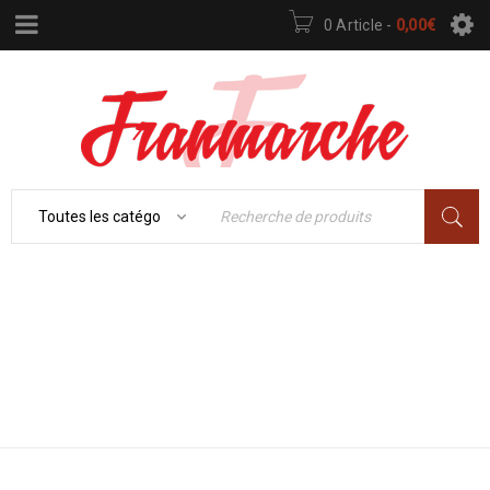
0 Article
-
0,00
€
Accueil
›
ÉLECTROMÉNAGER
›
RÉFRIGÉRATEUR
FROID
›
RÉFRIGÉRATEUR
AMÉRICAIN
›
RÉFRIGÉRATEUR
AMÉRICAIN