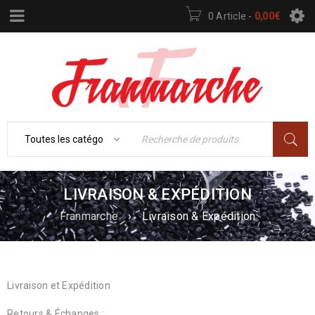
0 Article
-
0,00
€
LIVRAISON & EXPÉDITION
Franmarche
›
Livraison & Expédition
Livraison et Expédition
Retours & Échanges :