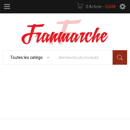
0 Article
-
0,00
€
Accueil
›
ÉLECTROMÉNAGER
›
POÊLE À BOIS
CLIM & CHAUFFAGE
›
CHAUFFAGE
›
POÊLE À
BOIS