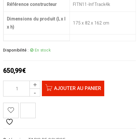
Référence constructeur
‎FITN11-InfTrack4k
Dimensions du produit (L x l
‎175 x 82 x 162 cm
x h)
Disponibilité :
En stock
650,99
€
AJOUTER AU PANIER