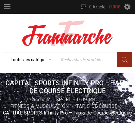
0 Article
-
0,00
€
CAPITAL SPORTS INFINITY PRO – TAPIS
DE COURSE ÉLECTRIQUE
Accueil
›
SPORT – LOISIRS
›
FITNESS & MUSCULATION
›
TAPIS DE COURSE
›
CAPITAL SPORTS Infinity Pro – Tapis de Course électrique