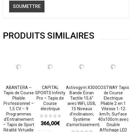
PRODUITS SIMILAIRES
ABANTERA –
CAPITAL
Activogym X300
COSTWAY Tapis
Tapis de Course
SPORTS Infinity
Bande Écran
de Course
Pliable
Pro – Tapis de
Tactile 15,6″
Electrique
Professionnel –
Course
avec WiFi, USB,
Pliable 2 en 1
1,5 CV – 9
électrique
15 Niveaux
Vitesse 1-12
Programmes
d’inclinaison;
km/h, Surface
d’Entraînement
Système
40x100cm avec
366,00
€
– Tapis de Sport
d’amortissement;
Double
Réalité Virtuelle
Affichage LED