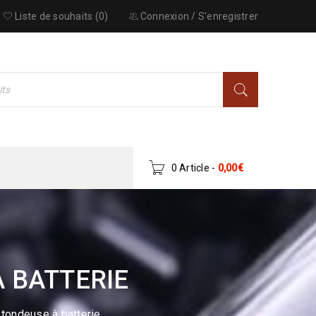
Liste de souhaits (0)
Connexion
/
S'enregistrer
0 Article
-
0,00
€
 BATTERIE
 tondeuse à batterie