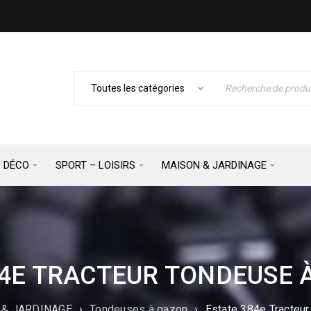
– DÉCO
SPORT – LOISIRS
MAISON & JARDINAGE
84E TRACTEUR TONDEUSE À
 & JARDINAGE
›
Tondeuses à gazon
›
Estate 384e Tracteur