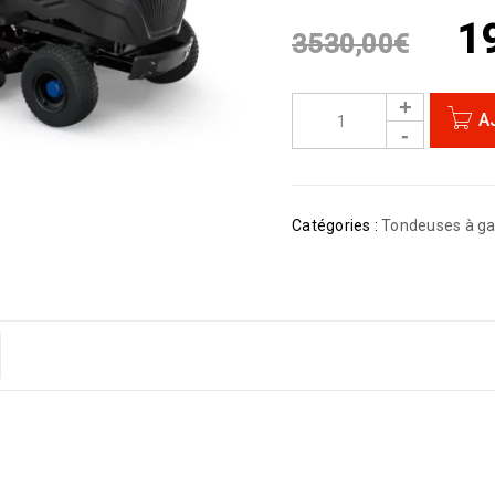
1
3530,00
€
A
Catégories :
Tondeuses à g