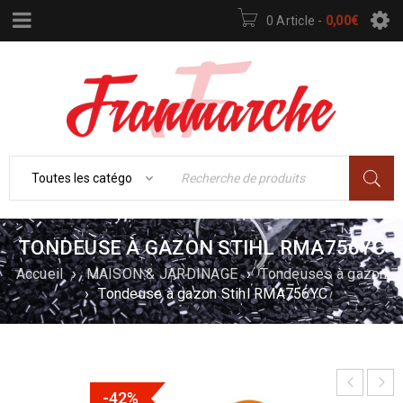
0 Article
-
0,00
€
TONDEUSE À GAZON STIHL RMA756YC
Accueil
›
MAISON & JARDINAGE
›
Tondeuses à gazon
›
Tondeuse à gazon Stihl RMA756YC
-42%