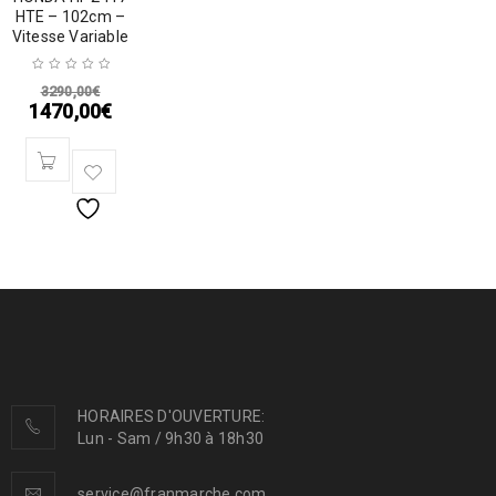
HTE – 102cm –
Vitesse Variable
3290,00
€
1470,00
€
HORAIRES D'OUVERTURE:
Lun - Sam / 9h30 à 18h30
service@franmarche.com