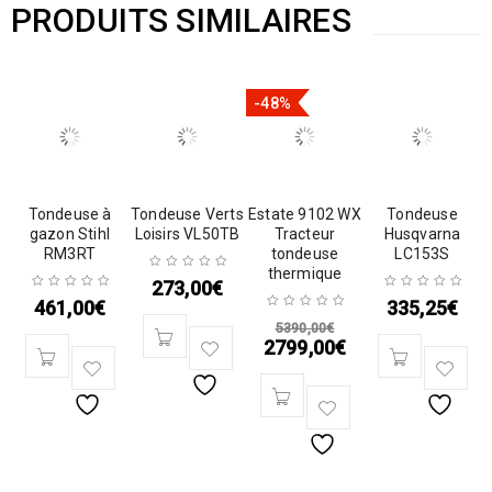
PRODUITS SIMILAIRES
-48%
Tondeuse à
Tondeuse Verts
Estate 9102 WX
Tondeuse
gazon Stihl
Loisirs VL50TB
Tracteur
Husqvarna
RM3RT
tondeuse
LC153S
thermique
273,00
€
461,00
€
335,25
€
5390,00
€
2799,00
€