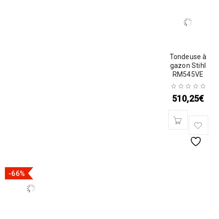
Tondeuse à
gazon Stihl
RM545VE
510,25
€
-66%