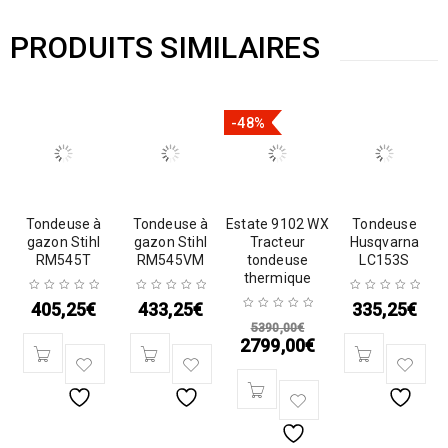
PRODUITS SIMILAIRES
-48%
Tondeuse à
Tondeuse à
Estate 9102 WX
Tondeuse
gazon Stihl
gazon Stihl
Tracteur
Husqvarna
RM545T
RM545VM
tondeuse
LC153S
thermique
405,25
€
433,25
€
335,25
€
5390,00
€
2799,00
€