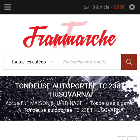
0 Article
-
0,00
€
TONDEUSE AUTOPORTÉE TC 238T
HUSQVARNA
Accueil
›
MAISON & JARDINAGE
›
Tondeuses à gazon
›
Tondeuse autoportée TC 238T HUSQVARNA