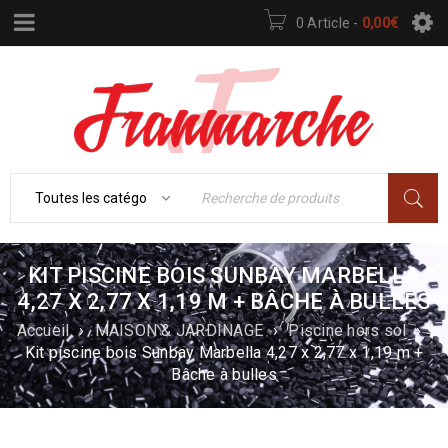
0 Article
-
0,00
€
KIT PISCINE BOIS SUNBAY MARBELLA
4,27 X 2,77 X 1,19 M + BÂCHE À BULLES
Accueil
›
MAISON & JARDINAGE
›
Piscine hors sol
›
Kit piscine bois Sunbay Marbella 4,27 x 2,77 x 1,19 m +
Bâche à bulles