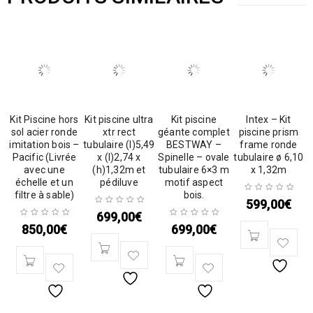
Kit Piscine hors
Kit piscine ultra
Kit piscine
Intex – Kit
sol acier ronde
xtr rect
géante complet
piscine prism
imitation bois –
tubulaire (l)5,49
BESTWAY –
frame ronde
Pacific (Livrée
x (l)2,74 x
Spinelle – ovale
tubulaire ø 6,10
avec une
(h)1,32m et
tubulaire 6×3 m
x 1,32m
échelle et un
pédiluve
motif aspect
filtre à sable)
bois.
599,00
€
699,00
€
850,00
€
699,00
€