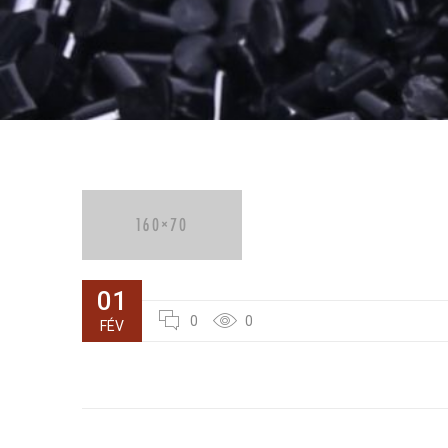
01
0
0
FÉV