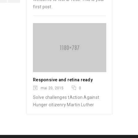
first post.
Responsive and retina ready
mai 20, 2015
0
Solve challenges tAction Against
Hunger citizenry Martin Luther
ranmarche