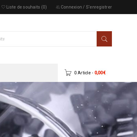
Liste de souhaits (0)
Connexion
/
S'enregistrer
0 Article
-
0,00
€