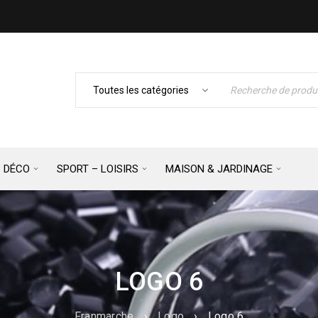
– DÉCO
SPORT – LOISIRS
MAISON & JARDINAGE
LOGO 6
Franmarche
›
Logo
›
Logo 6