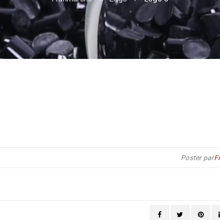
Poster par
F