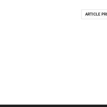
ARTICLE P
POSTES CONNEXES
Logo strong 6
28
0
0
MAR