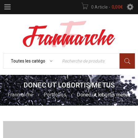
0 Article
-
0,00
€
DONEC UT LOBORTIS METUS
Franmarche
›
Portfolios
›
Donec ut lobortis metus