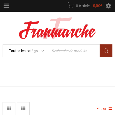
0 Article
-
0,00
€
Accueil
›
TV, Image, Son
CHAÎNES HI-FI
›
Chaînes Hi-Fi
Filtrer