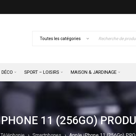
– DÉCO
SPORT – LOISIRS
MAISON & JARDINAGE
IPHONE 11 (256GO) PRODU
Téléphonie
›
Smartphones
›
Apple iPhone 11 (256Go) PR