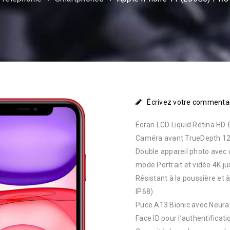
Écrivez votre commenta
Écran LCD Liquid Retina HD 
Caméra avant TrueDepth 12 M
Double appareil photo avec 
mode Portrait et vidéo 4K ju
Résistant à la poussière et
IP68)
Puce A13 Bionic avec Neural
Face ID pour l’authentificat