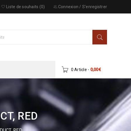
Liste de souhaits (0)
Connexion
/
S'enregistrer
0 Article
-
0,00
€
CT, RED
ODUCT, RED