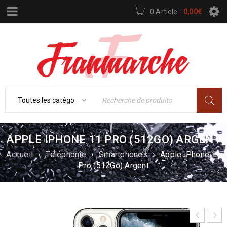
0 Article
-
0,00
€
APPLE IPHONE 11 PRO (512GO) ARGENT
Accueil
›
Téléphonie
›
Smartphones
›
Apple iPhone 11
Pro (512Go) Argent