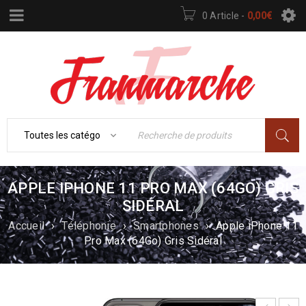
0 Article
-
0,00
€
APPLE IPHONE 11 PRO MAX (64GO) GRIS
SIDÉRAL
Accueil
›
Téléphonie
›
Smartphones
›
Apple iPhone 11
Pro Max (64Go) Gris Sidéral