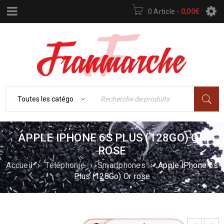
0 Article
-
0,00
€
APPLE IPHONE 6S PLUS (128GO) OR
ROSE
Accueil
›
Téléphonie
›
Smartphones
›
Apple iPhone 6s
Plus (128Go) Or rose