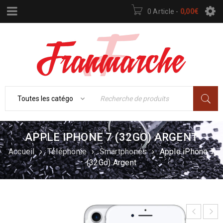
0 Article
-
0,00
€
APPLE IPHONE 7 (32GO) ARGENT
Accueil
›
Téléphonie
›
Smartphones
›
Apple iPhone 7
(32Go) Argent