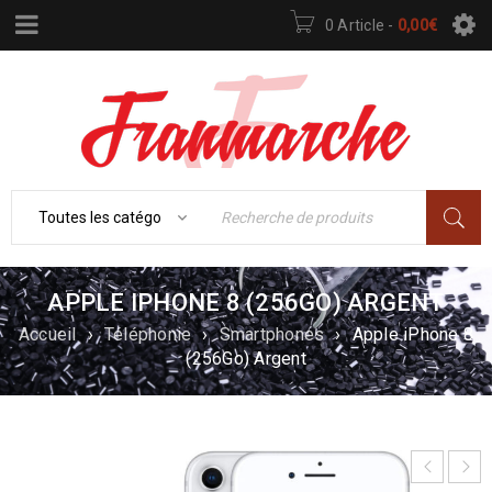
0 Article
-
0,00
€
APPLE IPHONE 8 (256GO) ARGENT
Accueil
›
Téléphonie
›
Smartphones
›
Apple iPhone 8
(256Go) Argent