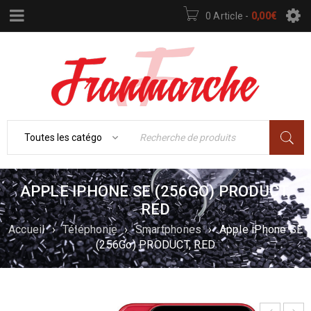
0 Article
-
0,00
€
APPLE IPHONE SE (256GO) PRODUCT,
RED
Accueil
›
Téléphonie
›
Smartphones
›
Apple iPhone SE
(256Go) PRODUCT, RED