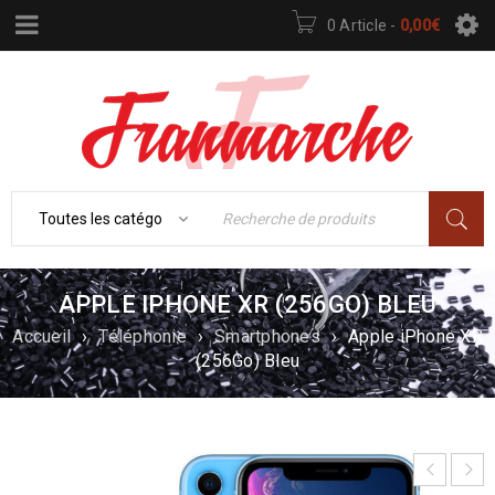
0 Article
-
0,00
€
APPLE IPHONE XR (256GO) BLEU
Accueil
›
Téléphonie
›
Smartphones
›
Apple iPhone XR
(256Go) Bleu