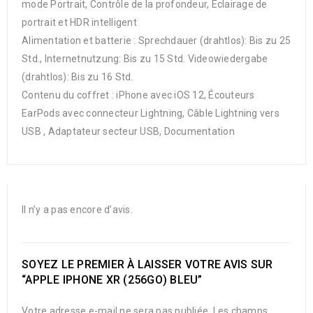
mode Portrait, Contrôle de la profondeur, Éclairage de
portrait et HDR intelligent
Alimentation et batterie : Sprechdauer (drahtlos): Bis zu 25
Std., Internet­nutzung: Bis zu 15 Std. Video­wiedergabe
(drahtlos): Bis zu 16 Std.
Contenu du coffret : iPhone avec iOS 12, Écouteurs
EarPods avec connecteur Lightning, Câble Lightning vers
USB , Adaptateur secteur USB, Documentation
Il n’y a pas encore d’avis.
SOYEZ LE PREMIER À LAISSER VOTRE AVIS SUR
“APPLE IPHONE XR (256GO) BLEU”
Votre adresse e-mail ne sera pas publiée.
Les champs