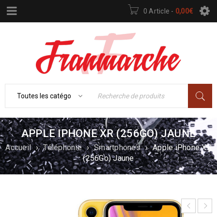
0 Article
-
0,00
€
APPLE IPHONE XR (256GO) JAUNE
Accueil
›
Téléphonie
›
Smartphones
›
Apple iPhone XR
(256Go) Jaune