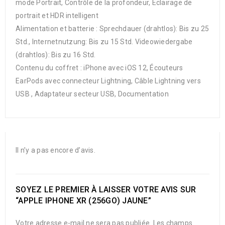
mode Portrait, Contrôle de la profondeur, Éclairage de
portrait et HDR intelligent
Alimentation et batterie : Sprechdauer (drahtlos): Bis zu 25
Std., Internet­nutzung: Bis zu 15 Std. Video­wiedergabe
(drahtlos): Bis zu 16 Std.
Contenu du coffret : iPhone avec iOS 12, Écouteurs
EarPods avec connecteur Lightning, Câble Lightning vers
USB , Adaptateur secteur USB, Documentation
Il n’y a pas encore d’avis.
SOYEZ LE PREMIER À LAISSER VOTRE AVIS SUR
“APPLE IPHONE XR (256GO) JAUNE”
Votre adresse e-mail ne sera pas publiée.
Les champs