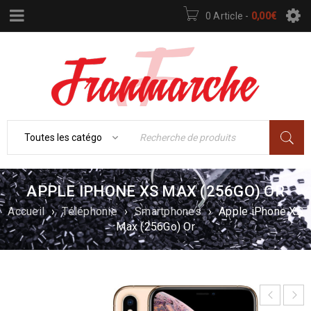
0 Article
-
0,00
€
APPLE IPHONE XS MAX (256GO) OR
Accueil
›
Téléphonie
›
Smartphones
›
Apple iPhone XS
Max (256Go) Or