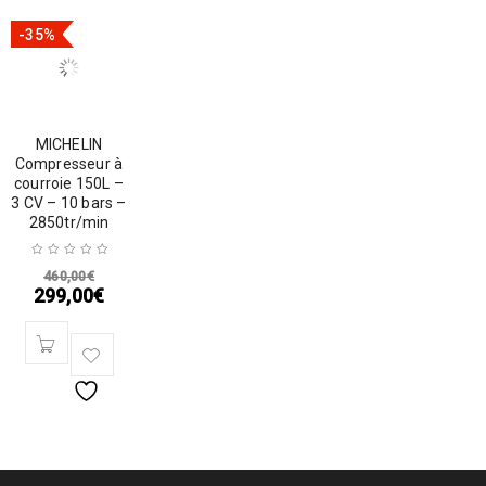
-35%
MICHELIN
Compresseur à
courroie 150L –
3 CV – 10 bars –
2850tr/min
460,00
€
299,00
€