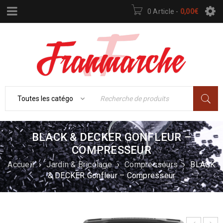
0 Article
-
0,00
€
BLACK & DECKER GONFLEUR –
COMPRESSEUR
Accueil
›
Jardin & Bricolage
›
Compresseurs
›
BLACK
& DECKER Gonfleur – Compresseur