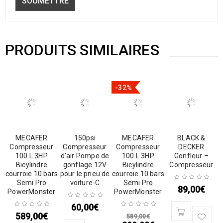
PRODUITS SIMILAIRES
-32%
MECAFER
150psi
MECAFER
BLACK &
Compresseur
Compresseur
Compresseur
DECKER
100 L 3HP
d’air Pompe de
100 L 3HP
Gonfleur –
Bicylindre
gonflage 12V
Bicylindre
Compresseur
courroie 10 bars
pour le pneu de
courroie 10 bars
Semi Pro
voiture-C
Semi Pro
89,00
€
PowerMonster
PowerMonster
60,00
€
589,00
€
589,00
€