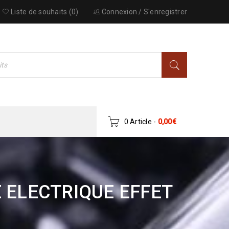
Liste de souhaits (0)
Connexion
/
S'enregistrer
0 Article
-
0,00
€
 ELECTRIQUE EFFET