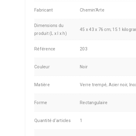
Fabricant
Chemin'Arte
Dimensions du
45 x 43 x 76 cm; 15.1 kilog
produit (L x l x h)
Référence
203
Couleur
Noir
Matière
Verre trempé, Acier noir, Ino
Forme
Rectangulaire
Quantité d'articles
1