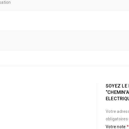
sation
SOYEZ LE 
“CHEMIN’A
ELECTRIQU
Votre adress
obligatoires
Votre note
*