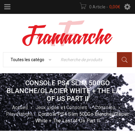
0 Article
-
0,00
€
CONSOLE PS4 SLIM 500GO
BLANCHE/GLACIER WHITE + THE LAST
OF US PART II
Accueil
›
Jeux vidéo et Consoles
›
Consoles
›
Playstation
›
Console PS4 Slim 500Go Blanche/Glacier
White + The Last of Us Part II