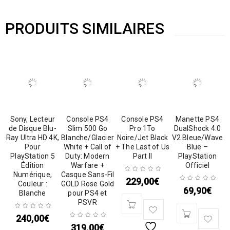
PRODUITS SIMILAIRES
Sony, Lecteur
Console PS4
Console PS4
Manette PS4
de Disque Blu-
Slim 500 Go
Pro 1To
DualShock 4.0
Ray Ultra HD 4K,
Blanche/Glacier
Noire/Jet Black
V2 Bleue/Wave
Pour
White + Call of
+ The Last of Us
Blue –
PlayStation 5
Duty: Modern
Part II
PlayStation
Édition
Warfare +
Officiel
Numérique,
Casque Sans-Fil
229,00
€
Couleur :
GOLD Rose Gold
69,90
€
Blanche
pour PS4 et
PSVR
240,00
€
319,00
€