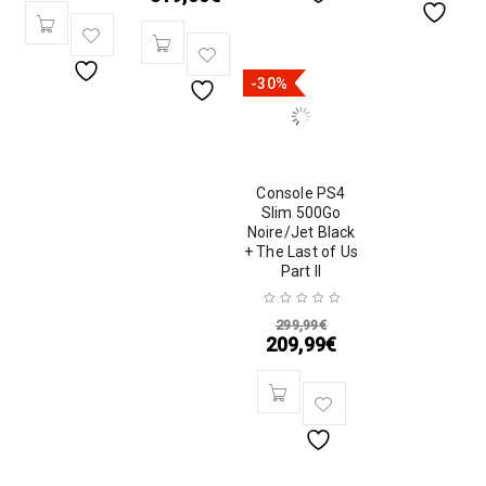
-30%
Console PS4
Slim 500Go
Noire/Jet Black
+ The Last of Us
Part II
299,99
€
209,99
€