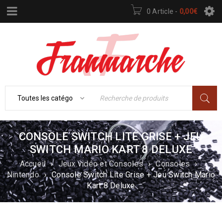
0 Article
-
0,00
€
CONSOLE SWITCH LITE GRISE + JEU
SWITCH MARIO KART 8 DELUXE
Accueil
›
Jeux vidéo et Consoles
›
Consoles
›
Nintendo
›
Console Switch Lite Grise + Jeu Switch Mario
Kart 8 Deluxe