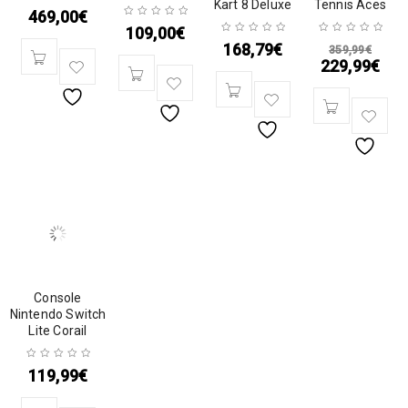
Kart 8 Deluxe
Tennis Aces
469,00
€
109,00
€
168,79
€
359,99
€
229,99
€
Console
Nintendo Switch
Lite Corail
119,99
€