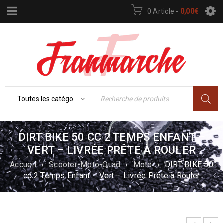
0 Article
-
0,00
€
DIRT BIKE 50 CC 2 TEMPS ENFANT –
VERT – LIVRÉE PRÊTE À ROULER
Accueil
›
Scooter-Moto-Quad
›
Moto
›
DIRT BIKE 50
cc 2 Temps Enfant – Vert – Livrée Prête à Rouler