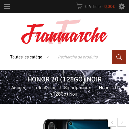
0 Article
-
0,00
€
HONOR 20 (128GO) NOIR
Accueil
›
Téléphonie
›
Smartphones
›
Honor 20
(128Go) Noir