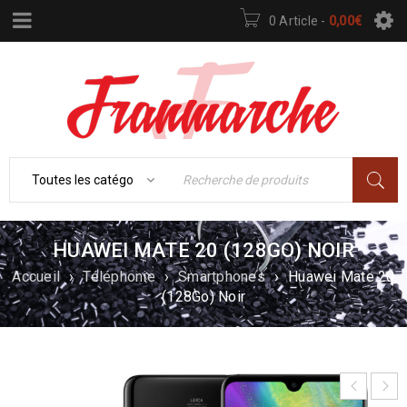
0 Article
-
0,00
€
HUAWEI MATE 20 (128GO) NOIR
Accueil
›
Téléphonie
›
Smartphones
›
Huawei Mate 20
(128Go) Noir