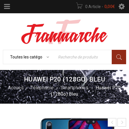
0 Article
-
0,00
€
HUAWEI P20 (128GO) BLEU
Accueil
›
Téléphonie
›
Smartphones
›
Huawei P20
(128Go) Bleu