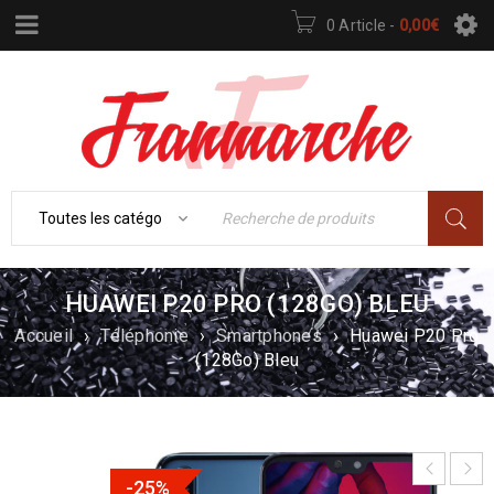
0 Article
-
0,00
€
HUAWEI P20 PRO (128GO) BLEU
Accueil
›
Téléphonie
›
Smartphones
›
Huawei P20 Pro
(128Go) Bleu
-25%