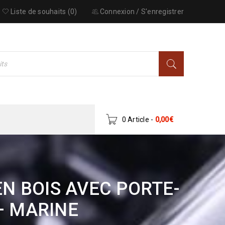
Liste de souhaits (0)
Connexion
/
S'enregistrer
0 Article
-
0,00
€
N BOIS AVEC PORTE-
– MARINE