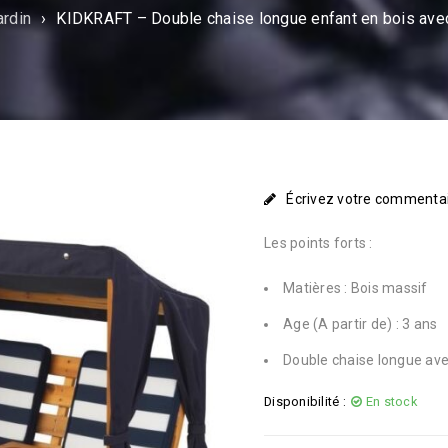
ardin
›
KIDKRAFT – Double chaise longue enfant en bois avec 
Écrivez votre commenta
Les points forts :
Matières : Bois massif
Age (A partir de) : 3 ans
Double chaise longue ave
Disponibilité :
En stock