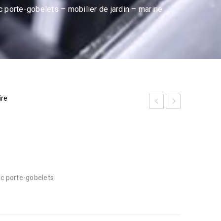
porte-gobelets – mobilier de jardin – marine
ire
c porte-gobelets