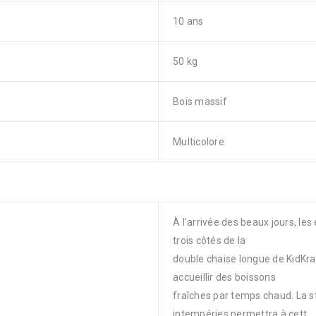
10 ans
50 kg
Bois massif
Multicolore
À l’arrivée des beaux jours, le
trois côtés de la
double chaise longue de KidKra
accueillir des boissons
fraîches par temps chaud. La s
intempéries permettra à cett