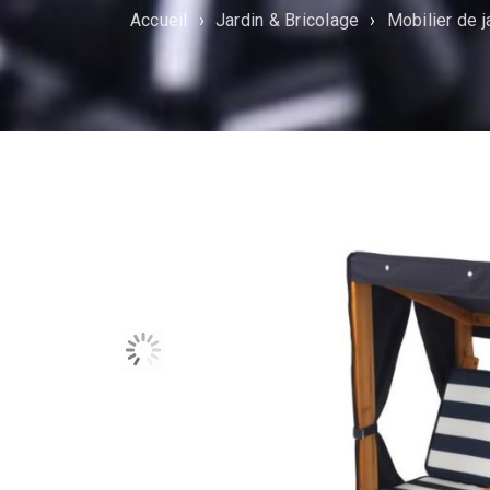
Accueil
›
Jardin & Bricolage
›
Mobilier de j