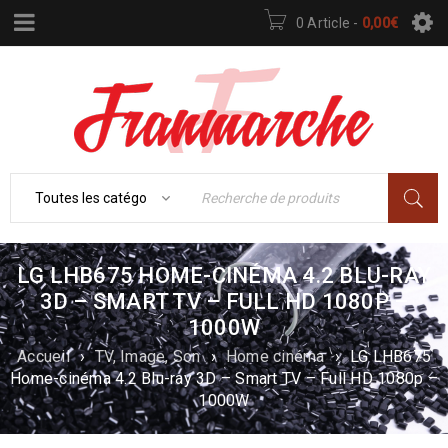
0 Article
-
0,00
€
LG LHB675 HOME-CINÉMA 4.2 BLU-RAY
3D – SMART TV – FULL HD 1080P –
1000W
Accueil
›
TV, Image, Son
›
Home cinéma
›
LG LHB675
Home-cinéma 4.2 Blu-ray 3D – Smart TV – Full HD 1080p –
1000W