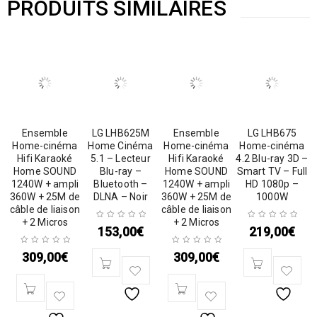
PRODUITS SIMILAIRES
Ensemble
LG LHB625M
Ensemble
LG LHB675
Home-cinéma
Home Cinéma
Home-cinéma
Home-cinéma
Hifi Karaoké
5.1 – Lecteur
Hifi Karaoké
4.2 Blu-ray 3D –
Home SOUND
Blu-ray –
Home SOUND
Smart TV – Full
1240W + ampli
Bluetooth –
1240W + ampli
HD 1080p –
360W + 25M de
DLNA – Noir
360W + 25M de
1000W
câble de liaison
câble de liaison
+ 2 Micros
+ 2 Micros
153,00
€
219,00
€
309,00
€
309,00
€