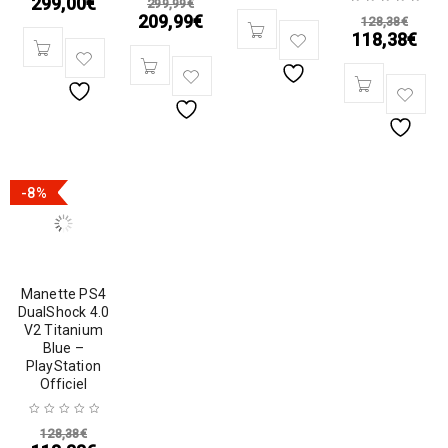
299,00
€
299,99
€
209,99
€
128,38
€
118,38
€
-8%
Manette PS4
DualShock 4.0
V2 Titanium
Blue –
PlayStation
Officiel
128,38
€