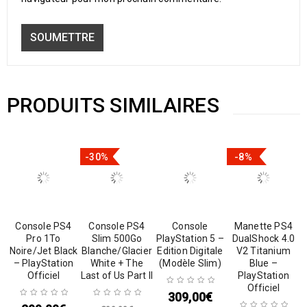
PRODUITS SIMILAIRES
-30%
-8%
Console PS4
Console PS4
Console
Manette PS4
Pro 1To
Slim 500Go
PlayStation 5 –
DualShock 4.0
Noire/Jet Black
Blanche/Glacier
Edition Digitale
V2 Titanium
– PlayStation
White + The
(Modèle Slim)
Blue –
Officiel
Last of Us Part II
PlayStation
Officiel
309,00
€