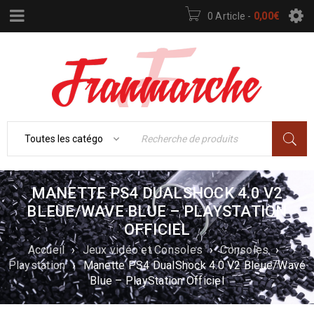
0 Article
-
0,00
€
MANETTE PS4 DUALSHOCK 4.0 V2
BLEUE/WAVE BLUE – PLAYSTATION
OFFICIEL
Accueil
›
Jeux vidéo et Consoles
›
Consoles
›
Playstation
›
Manette PS4 DualShock 4.0 V2 Bleue/Wave
Blue – PlayStation Officiel