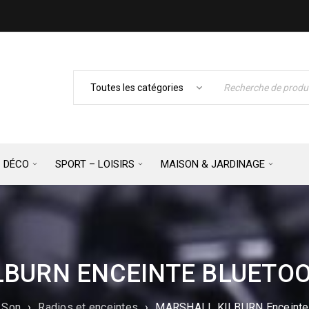
– DÉCO
SPORT – LOISIRS
MAISON & JARDINAGE
LBURN ENCEINTE BLUETOO
 Son
›
Radios et enceintes
›
MARSHALL KILBURN Enceinte 