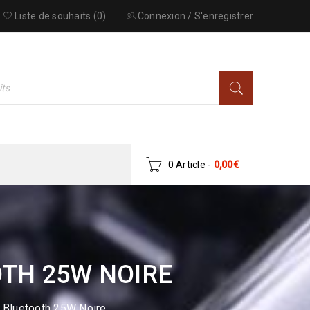
Liste de souhaits (0)
Connexion
/
S'enregistrer
0 Article
-
0,00
€
TH 25W NOIRE
Bluetooth 25W Noire