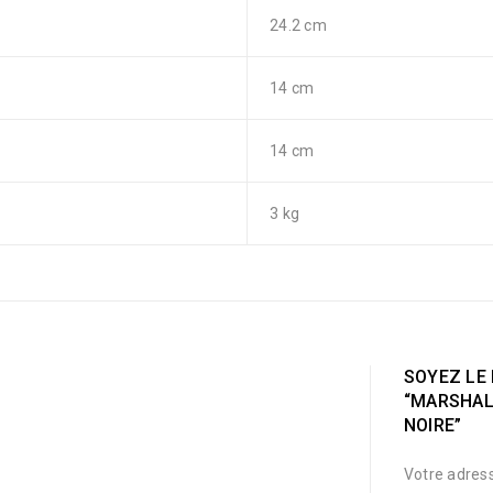
24.2 cm
14 cm
14 cm
3 kg
SOYEZ LE 
“MARSHAL
NOIRE”
Votre adress