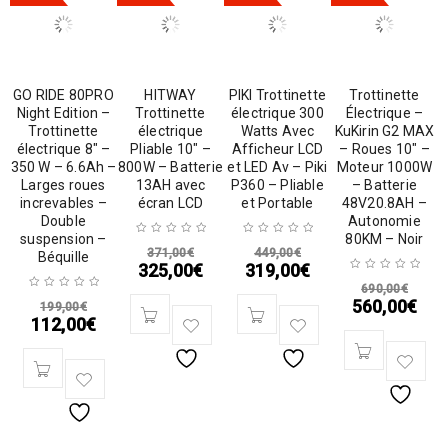
GO RIDE 80PRO
HITWAY
PIKI Trottinette
Trottinette
Night Edition –
Trottinette
électrique 300
Électrique –
Trottinette
électrique
Watts Avec
KuKirin G2 MAX
électrique 8″ –
Pliable 10″ –
Afficheur LCD
– Roues 10″ –
350 W – 6.6Ah –
800W – Batterie
et LED Av – Piki
Moteur 1000W
Larges roues
13AH avec
P360 – Pliable
– Batterie
increvables –
écran LCD
et Portable
48V20.8AH –
Double
Autonomie
suspension –
80KM – Noir
371,00
€
449,00
€
Béquille
325,00
€
319,00
€
690,00
€
560,00
€
199,00
€
112,00
€