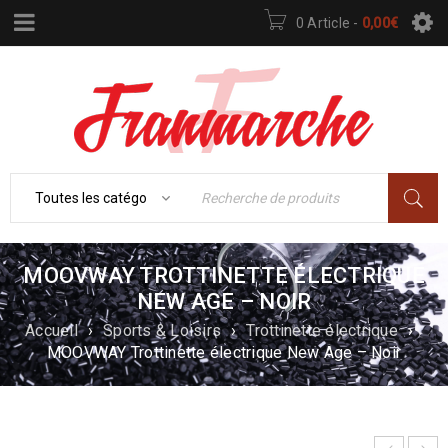
0 Article
-
0,00
€
MOOVWAY TROTTINETTE ÉLECTRIQUE
NEW AGE – NOIR
Accueil
›
Sports & Loisirs
›
Trottinette électrique
›
MOOVWAY Trottinette électrique New Age – Noir