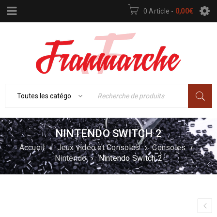
0 Article
-
0,00
€
NINTENDO SWITCH 2
Accueil
›
Jeux vidéo et Consoles
›
Consoles
›
Nintendo
›
Nintendo Switch 2