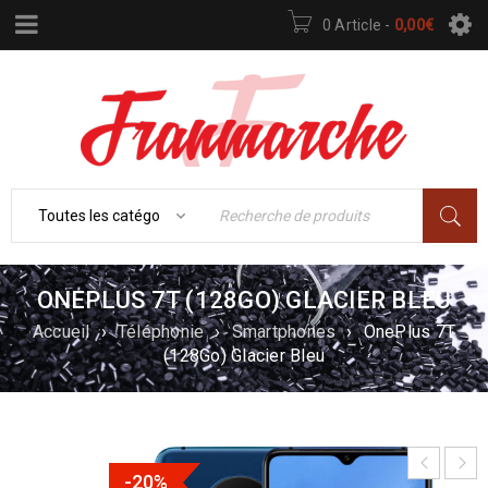
0 Article
-
0,00
€
ONEPLUS 7T (128GO) GLACIER BLEU
Accueil
›
Téléphonie
›
Smartphones
›
OnePlus 7T
(128Go) Glacier Bleu
-20%