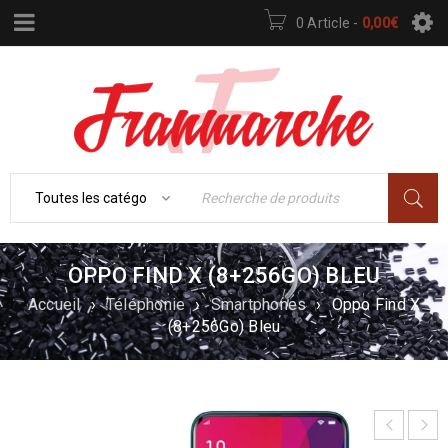
0 Article
-
0,00
€
OPPO FIND X (8+256GO) BLEU
Accueil
›
Téléphonie
›
Smartphones
›
Oppo Find X
(8+256Go) Bleu