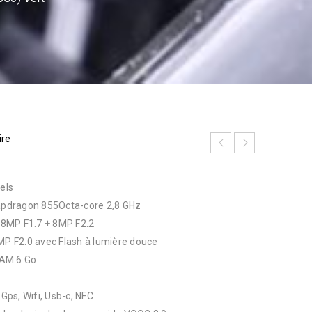
ire
els
pdragon 855Octa-core 2,8 GHz
 48MP F1.7 + 8MP F2.2
6MP F2.0 avec Flash à lumière douce
RAM 6 Go
 Gps, Wifi, Usb-c, NFC