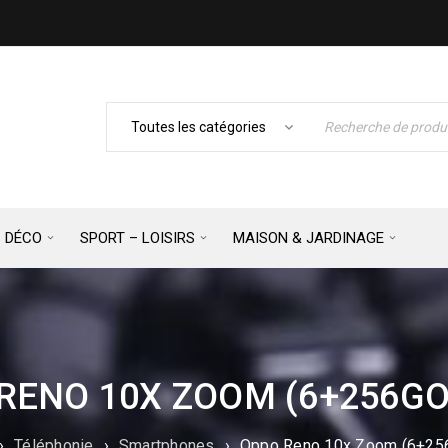
– DÉCO
SPORT – LOISIRS
MAISON & JARDINAGE
RENO 10X ZOOM (6+256GO
›
Téléphonie
›
Smartphones
›
Oppo Reno 10x Zoom (6+256