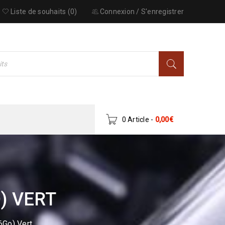
Liste de souhaits (0)
Connexion
/
S'enregistrer
0 Article
-
0,00
€
) VERT
Go) Vert